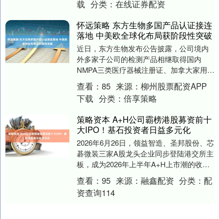
载
分类：
在线证券配资
怀远策略 东方生物多国产品认证接连
落地 中美欧全球化布局获阶段性突破
近日，东方生物发布公告披露，公司境内
外多家子公司的检测产品相继取得国内
NMPA三类医疗器械注册证、加拿大家用自
测许可及欧盟IVDR系列产品认证，覆盖分
查看：
85
来源：
柳州股票配资APP
子核酸、呼....
下载
分类：
倍享策略
策略资本 A+H公司霸榜港股募资前十
大IPO！基石投资者日益多元化
2026年6月26日，领益智造、圣邦股份、芯
碁微装三家A股龙头企业同步登陆港交所主
板，成为2026年上半年A+H上市潮的收官
之作。 今年以来，A股企业“扎堆”赴....
查看：
95
来源：
融鑫配资
分类：
配
资查询114