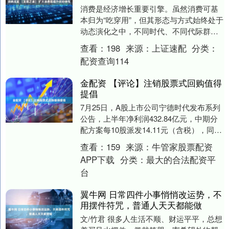
消费是经济增长重要引擎。虽然消费可基
本归为“吃穿用”，但其形态与方式始终处于
动态演化之中，不同时代、不同代际群体
各自主流的消费模式持续迭代更新。要有
查看：
198
来源：
上证速配
分类：
效扩大消费，....
配资查询114
金配资 【评论】注销股票式回购值得
提倡
7月25日，A股上市公司宁德时代发布系列
公告，上半年净利润432.84亿元，中期分
配方案每10股派发14.11元（含税），同时
拟使用不低于200亿元且不超过40....
查看：
159
来源：
牛管家股票配资
APP下载
分类：
最大的合法配资平
台
翼牛网 日常四件小事悄悄改运势，不
用摆件符咒，普通人天天都能做
文/竹君 很多人生活不顺、财运平平，总想