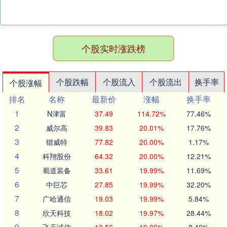
个股实时涨跌榜
个股跌幅
个股流入
个股流出
换手率
个股涨幅
排名
名称
最新价
涨幅
换手率
1
N津富
37.49
114.72%
77.46%
2
威尔高
39.83
20.01%
17.76%
3
锴威特
77.82
20.00%
1.17%
4
科翔股份
64.32
20.00%
12.21%
5
蜀道装备
33.61
19.99%
11.69%
6
中巨芯
27.85
19.99%
32.20%
7
广哈通信
19.03
19.99%
5.84%
8
欣天科技
18.02
19.97%
28.44%
9