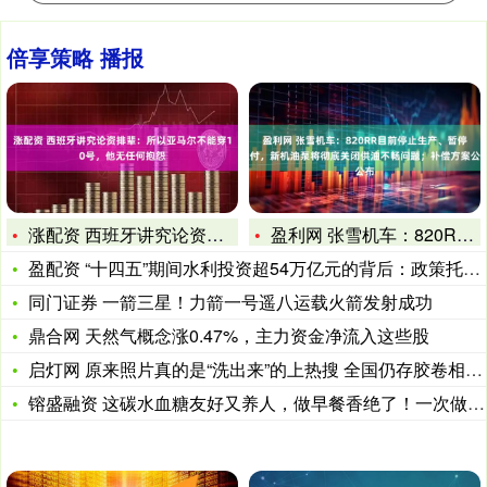
倍享策略 播报
涨配资 西班牙讲究论资排辈：所以亚马尔不能穿10号，他无任何
盈利网 张雪机车：820RR目前停止生产、暂停交付，新机油泵
盈配资 “十四五”期间水利投资超54万亿元的背后：政策托底，
同门证券 一箭三星！力箭一号遥八运载火箭发射成功
鼎合网 天然气概念涨0.47%，主力资金净流入这些股
启灯网 原来照片真的是“洗出来”的上热搜 全国仍存胶卷相关企
镕盛融资 这碳水血糖友好又养人，做早餐香绝了！一次做好，半月