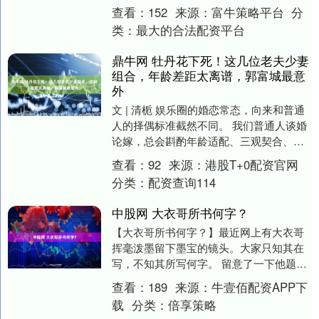
身穿白衬衫的不食人间烟火模样，在玉兰
查看：
152
来源：
富牛策略平台
分
油....
类：
最大的合法配资平台
鼎牛网 牡丹花下死！这几位老夫少妻
组合，年龄差距太离谱，郭富城最意
外
文 | 清栀 娱乐圈的婚恋常态，向来和普通
人的择偶标准截然不同。 我们普通人谈婚
论嫁，总会斟酌年龄适配、三观契合、代
沟差异这些现实问题，生怕相处磨合出矛
查看：
92
来源：
港股T+0配资官网
盾。 可....
分类：
配资查询114
中股网 大衣哥所书何字？
【大衣哥所书何字？】最近网上有大衣哥
挥毫泼墨留下墨宝的镜头。大家只知其在
写，不知其所写何字。 留意了一下他题写
的字，是“泰山石敢当 景区好玩 朱之文”12
查看：
189
来源：
牛壹佰配资APP下
个苍劲....
载
分类：
倍享策略