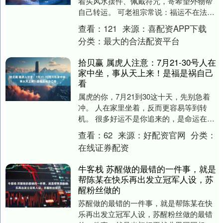
着买风水摆件、佩戴符咒，寄希望外物帮
自己转运。 可老祖宗常说：福运不在法器
里，磁场藏在日常里。 所谓改运，本质就
查看：
121
来源：
喜配资APP下载
是净化自....
分类：
最大的合法配资平台
拾贝赢 属虎人注意：7月21-30号人在
家中坐，事从天上来！是福是祸自己
看
属虎的你，7月21到30这十天，先别急着
冲。 人在家里坐着，反而更容易等到转
机。 很多好运不是你追来的，是命运在门
口等你。 你只要把心安稳下来，机会就会
查看：
62
来源：
好配资官网
分类：
找上门。....
在线证券配资
牛客栈 苏醒做的最错的一件事，就是
帮陈某在快乐再出发立冠军人设，苏
醒粉丝做的
苏醒做的最错的一件事，就是帮陈某在快
乐再出发立冠军人设，苏醒粉丝做的最错