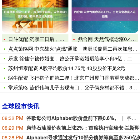
日斗优配 沉寂三日后，埃及终于起兵，以色列以1敌23国，和平
鼎合网 天然气概念涨0.47%，主力资金净流入这些股
点点策略网 中东战火“点燃”通胀，澳洲联储周二再次加息已箭在
乐发 徐佳宁被传婚变，曾公开承诺婚后给李小冉5亿，二人结婚1
苏州恒泰配资 A股平均股价14.75元 43股股价不足2元
蜗牛配资 飞行搭子群第二弹！北京广州厦门香港重庆成都出发版！
掌乐策略 苗侨伟与儿子出现海口，父子俩身材都不错，32岁儿子
全球股市快讯
08:32 PM
谷歌母公司Alphabet股价盘前下跌0.6%。
谷歌母公司Alphabet股价盘前下跌0.6%。
08:29 PM
康
08:28 PM