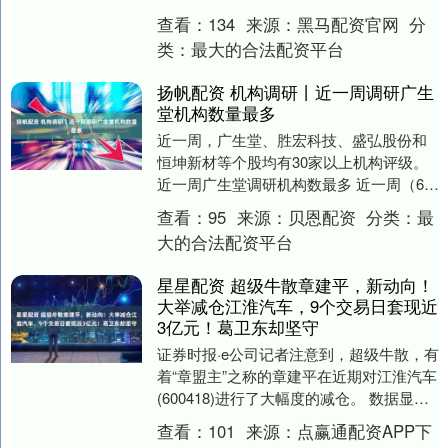
都在世界杯上表....
查看：
134
来源：
黑马配资官网
分
类：
最大的合法配资平台
扬帆配资 机构调研丨近一周调研广生
堂机构数量最多
近一周，广生堂、胜宏科技、盛弘股份和
恒坤新材等个股均有30家以上机构评级。
近一周广生堂调研机构数最多 近一周（6月
20日至26日）机构调研个股有120多只，
查看：
95
来源：
贝恩配资
分类：
最
广....
大的合法配资平台
星星配资 超级牛散章建平，新动向！
大举减仓江淮汽车，9个交易日套现近
3亿元！葛卫东却坚守
证券时报·e公司记者注意到，超级牛散，有
着“章盟主”之称的章建平在近期对江淮汽车
(600418)进行了大幅度的减仓。 数据显
示，截至6月23日，方文艳持有江淮汽....
查看：
101
来源：
点赢通配资APP下