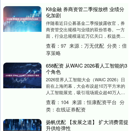
K8金融 券商资管二季报放榜 业绩分
化加剧
伴随着近日公募基金二季报披露收官，券
商资管交出规模与业绩的双份答卷。一方
面，行业总规模逼近万亿关口，权益类产
品成为增长主引擎，头部机构强者恒强格
查看：
97
来源：
万无优配
分类：
倍
局持续深化；另一....
享策略
658配资 从WAIC 2026看人工智能的3
个角色
2026世界人工智能大会（WAIC 2026）日
前在上海闭幕，大会布设超10万平方米的
人工智能展览，吸引现场观众超40万人
次，预计达成意向采购金额约203.6亿....
查看：
104
来源：
恒康配资平台
分
类：
在线证券配资
扬帆优配 【发展之道】 扩大消费需提
升供给弹性