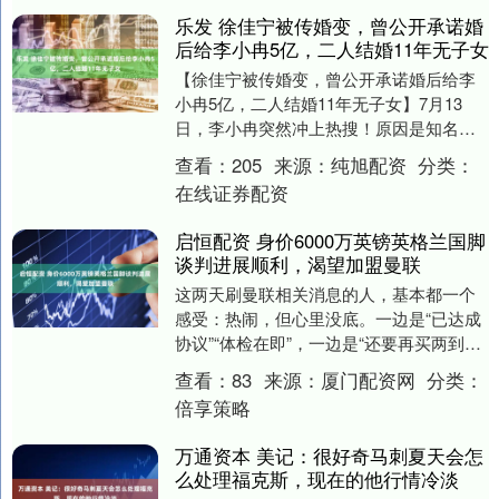
乐发 徐佳宁被传婚变，曾公开承诺婚
后给李小冉5亿，二人结婚11年无子女
【徐佳宁被传婚变，曾公开承诺婚后给李
小冉5亿，二人结婚11年无子女】7月13
日，李小冉突然冲上热搜！原因是知名八
卦媒体突然爆料，声称李小冉与制片人老
查看：
205
来源：
纯旭配资
分类：
公徐佳宁，去....
在线证券配资
启恒配资 身价6000万英镑英格兰国脚
谈判进展顺利，渴望加盟曼联
这两天刷曼联相关消息的人，基本都一个
感受：热闹，但心里没底。一边是“已达成
协议”“体检在即”，一边是“还要再买两到三
人”，再加上1.65亿英镑级别的潜在目标名
查看：
83
来源：
厦门配资网
分类：
单....
倍享策略
万通资本 美记：很好奇马刺夏天会怎
么处理福克斯，现在的他行情冷淡