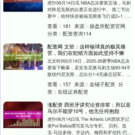
虎扑06月14日讯 NBA总决赛第五场，马刺
对阵尼克斯的比赛正在进行中。 第二节比
赛中，哈特快攻被福克斯推飞打成2+1，裁
判回看升级福克斯一级恶意。 美记Mic....
查看：
181
来源：
操盘所配资官网
分类：
配资查询114
配查网 文班：这样输球真的极其痛
苦，我们在犯错方面如此坚持不懈
北京时间6月14日，2025-26赛季NBA总决
赛落下帷幕，圣安东尼奥马刺主场90-94不
敌纽约尼克斯，总比分1-4无缘总冠军。赛
后，马刺队中锋文班亚马接受了媒....
查看：
157
来源：
金铺子配资
分
类：
在线证券配资
涨配资 西班牙讲究论资排辈：所以亚
马尔不能穿10号，他无任何抱怨
虎扑06月14日讯 The Athletic UK西班牙记
者Pol Ballús撰写亚马尔专栏。 贝利、迭
戈-马拉多纳、齐达内、梅西和罗伯托-巴乔