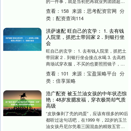
的一件事，就是当初把再就业男团团超拱
手相让，当初都是傻白甜[笑而不语][笑而不
查看：
158
来源：
思考配资官网
分
语][笑而....
类：
配资查询114
洪萨速配 旺自己的玄学： ​1. 去有钱
人院里，抓把土带回家 ​2．到银行坐
会
旺自己的玄学： ​1. 去有钱人院里，抓把土
带回家 ​2．到银行坐会接点水喝 ​3. 去高档
商场试穿衣服，不买的也要照照镜子，借
一借贵气，让磁场习惯高配感。 ​....
查看：
101
来源：
宝盈策略平台
分
类：
倍享策略
浩广配资 被玉兰油女孩的中年状态惊
艳：48岁发腮发福，穿衣极简却气质
高级
“皮肤像剥了壳的鸡蛋”，应该有很多的90后
都听过这句话吧，在1999 年，22岁的玉兰
油女孩丹尼尔凭着三国混血的精致五官、