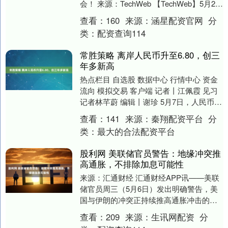
会！ 来源：TechWeb 【TechWeb】5月28
日，英伟达CEO黄仁勋在台北“万亿美元....
查看：
160
来源：
涵星配资官网
分
类：
配资查询114
常胜策略 离岸人民币升至6.80，创三
年多新高
热点栏目 自选股 数据中心 行情中心 资金
流向 模拟交易 客户端 记者丨江佩霞 见习
记者林芊蔚 编辑丨谢珍 5月7日，人民币对
美元在岸价、离岸价双双走高。离岸人....
查看：
141
来源：
秦翔配资平台
分
类：
最大的合法配资平台
股利网 美联储官员警告：地缘冲突推
高通胀，不排除加息可能性
来源：汇通财经 汇通财经APP讯——美联
储官员周三（5月6日）发出明确警告，美
国与伊朗的冲突正持续推高通胀冲击的风
险。油价长期维持高位、全球供应链扰动
查看：
209
来源：
生讯网配资
分
加剧以及工....