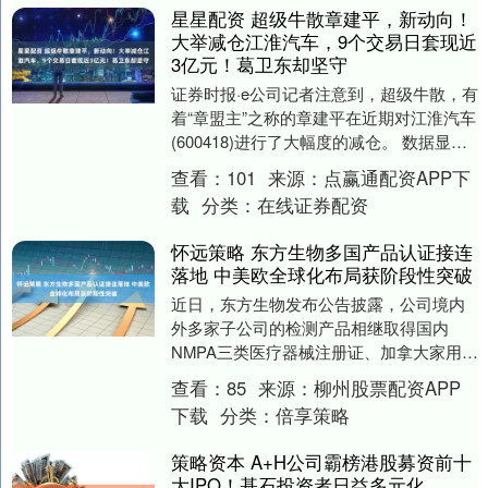
星星配资 超级牛散章建平，新动向！
大举减仓江淮汽车，9个交易日套现近
3亿元！葛卫东却坚守
证券时报·e公司记者注意到，超级牛散，有
着“章盟主”之称的章建平在近期对江淮汽车
(600418)进行了大幅度的减仓。 数据显
示，截至6月23日，方文艳持有江淮汽....
查看：
101
来源：
点赢通配资APP下
载
分类：
在线证券配资
怀远策略 东方生物多国产品认证接连
落地 中美欧全球化布局获阶段性突破
近日，东方生物发布公告披露，公司境内
外多家子公司的检测产品相继取得国内
NMPA三类医疗器械注册证、加拿大家用自
测许可及欧盟IVDR系列产品认证，覆盖分
查看：
85
来源：
柳州股票配资APP
子核酸、呼....
下载
分类：
倍享策略
策略资本 A+H公司霸榜港股募资前十
大IPO！基石投资者日益多元化