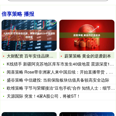
倍享策略 播报
大财配资 百年安佳品牌，焕新闪耀2026中国国际焙烤展
蔚莱策略 黄金的逆袭剧本
K线猎手 新疆阿克苏地区库车市发生40级地震 震源深度10千
闻喜策略 Rose带非洲家人来中国后续：开始直播带货，在线超
盛谷策略 中信建投: 当前保险板块估值具备较高安全边际
欧维策略 字节与荣耀接洽“豆包手机”合作 知情人士：细节尚未
天源国际 突发！4家A股公司，将被ST！