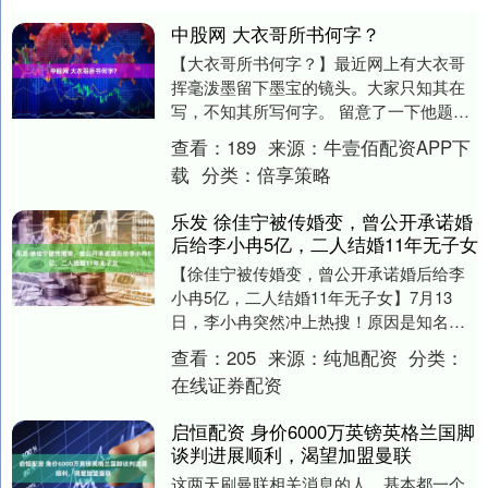
中股网 大衣哥所书何字？
【大衣哥所书何字？】最近网上有大衣哥
挥毫泼墨留下墨宝的镜头。大家只知其在
写，不知其所写何字。 留意了一下他题写
的字，是“泰山石敢当 景区好玩 朱之文”12
查看：
189
来源：
牛壹佰配资APP下
个苍劲....
载
分类：
倍享策略
乐发 徐佳宁被传婚变，曾公开承诺婚
后给李小冉5亿，二人结婚11年无子女
【徐佳宁被传婚变，曾公开承诺婚后给李
小冉5亿，二人结婚11年无子女】7月13
日，李小冉突然冲上热搜！原因是知名八
卦媒体突然爆料，声称李小冉与制片人老
查看：
205
来源：
纯旭配资
分类：
公徐佳宁，去....
在线证券配资
启恒配资 身价6000万英镑英格兰国脚
谈判进展顺利，渴望加盟曼联
这两天刷曼联相关消息的人，基本都一个