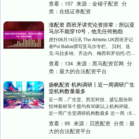
查看：
157
来源：
金铺子配资
分
类：
在线证券配资
涨配资 西班牙讲究论资排辈：所以亚
马尔不能穿10号，他无任何抱怨
虎扑06月14日讯 The Athletic UK西班牙记
者Pol Ballús撰写亚马尔专栏。 贝利、迭
戈-马拉多纳、齐达内、梅西和罗伯托-巴乔
都在世界杯上表....
查看：
134
来源：
黑马配资官网
分
类：
最大的合法配资平台
扬帆配资 机构调研丨近一周调研广生
堂机构数量最多
近一周，广生堂、胜宏科技、盛弘股份和
恒坤新材等个股均有30家以上机构评级。
近一周广生堂调研机构数最多 近一周（6月
20日至26日）机构调研个股有120多只，
查看：
95
来源：
贝恩配资
分类：
最
广....
大的合法配资平台