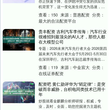
存正快速下降。在伊朗冲突引发的供应危
机背景下，这一变化发生得尤为迅速，使
得库存水平逼近20世纪80年代初以来的低
查看：
150
来源：
普惠配资
分类：
点，而当....
最大的合法配资平台
贵丰配资 吉利汽车李传海：汽车行业
很难招到最顶尖的AI人才，那些人都
在大模型公司
专题：2026未来汽车先行者大会 2026第四
届未来汽车先行者大会于5月29日-5月30日
在深圳举行。吉利汽车副总裁李传海出席
并演讲。 谈及智能化，李传海表示，....
查看：
119
来源：
中金宸大
分类：
在线证券配资
配资吧 黄仁勋评华为“韬定律”：是突
破而非威胁，台积电同类技术已用十
年
炒股就看金麒麟分析师研报，权威，专
业，及时，全面，助您挖掘潜力主题机