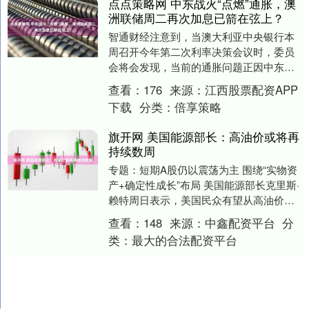
点点策略网 中东战火“点燃”通胀，澳
洲联储周二再次加息已箭在弦上？
智通财经注意到，当澳大利亚中央银行本
周召开今年第二次利率决策会议时，委员
会将会发现，当前的通胀问题正因中东战
争引发的能源价格冲击波而进一步恶化。
查看：
176
来源：
江西股票配资APP
经济学家预测，....
下载
分类：
倍享策略
旗开网 美国能源部长：高油价或将再
持续数周
专题：短期A股仍以震荡为主 围绕“实物资
产+确定性成长”布局 美国能源部长克里斯·
赖特周日表示，美国民众有望从高油价的
压力中得到缓解，但这可能还需要数周时
查看：
148
来源：
中鑫配资平台
分
间。他....
类：
最大的合法配资平台