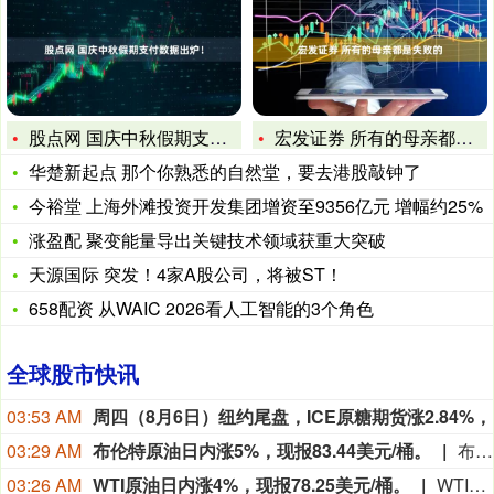
股点网 国庆中秋假期支付数据出炉！
宏发证券 所有的母亲都是失败的
华楚新起点 那个你熟悉的自然堂，要去港股敲钟了
今裕堂 上海外滩投资开发集团增资至9356亿元 增幅约25%
涨盈配 聚变能量导出关键技术领域获重大突破
天源国际 突发！4家A股公司，将被ST！
658配资 从WAIC 2026看人工智能的3个角色
全球股市快讯
03:53 AM
03:29 AM
布伦特原油日内涨5%，现报83.44美元/桶。
布伦特原油日内涨5%，现报83.44美元/桶。
03:26 AM
WTI原油日内涨4%，现报78.25美元/桶。
WTI原油日内涨4%，现报78.25美元/桶。