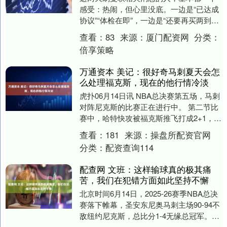
感受：热闹，但心里没底。一边是“已达成
协议”“体检在即”，一边是“还要再买两到三
人”，再加上1.65亿英镑级别的潜在目标名
查看：
83
来源：
厦门配资网
分类：
单....
倍享策略
万通资本 美记：很好奇马刺夏天会怎
么处理福克斯，现在的他行情冷淡
虎扑06月14日讯 NBA总决赛第五场，马刺
对阵尼克斯的比赛正在进行中。 第二节比
赛中，哈特快攻被福克斯推飞打成2+1，裁
判回看升级福克斯一级恶意。 美记Mic....
查看：
181
来源：
操盘所配资官网
分类：
配资查询114
配查网 文班：这样输球真的极其痛
苦，我们在犯错方面如此坚持不懈
北京时间6月14日，2025-26赛季NBA总决
赛落下帷幕，圣安东尼奥马刺主场90-94不
敌纽约尼克斯，总比分1-4无缘总冠军。赛
后，马刺队中锋文班亚马接受了媒....