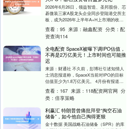
2026年6月26日，领益智造、圣邦股份、芯
碁微装三家A股龙头企业同步登陆港交所主
板，成为2026年上半年A+H上市潮的收官
之作。 今年以来，A股企业“扎堆”赴....
查看：
95
来源：
融鑫配资
分类：
配
资查询114
全电配资 SpaceX被曝下调IPO估值，
不再是2万亿美元！上市时间也可能推
迟
来源：财通社 不久前，彭博社引述知情人
士消息报道称，SpaceX当前对IPO的目标
估值至少为1.8万亿美元。 4月份有报道
称，SpaceX的目标估值超过2万亿美....
查看：
167
来源：
118配资网官网
分
类：
倍享策略
利赢汇 特朗普曾痛批拜登“掏空石油
储备”，如今他自己掏得更狠
金十数据 美国战略石油储备（SPR）的库