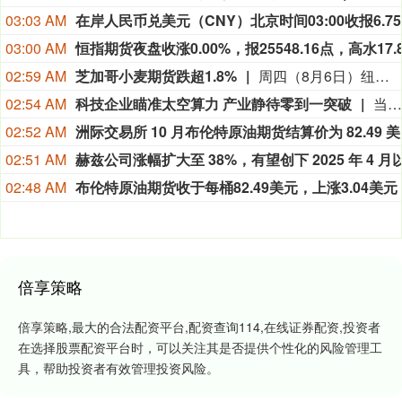
03:03 AM
03:00 AM
02:59 AM
芝加哥小麦期货跌超1.8%
周四（8月6日）纽约尾盘，彭博谷物分类指数跌0.36%，报30.8249点。CBOT玉米期货涨0.27%，CBOT小麦期货跌1.83%，CBOT大豆期货涨0.23%，豆粕期货涨0.19%，豆油期货涨0.21%。CBOT瘦肉猪期货跌1.63%，活牛期货跌1.86%，饲牛期货跌1.90%。
02:54 AM
科技企业瞄准太空算力 产业静待零到一突破
当地时间8月5日，在交出上市后首份财报之际，SpaceX在社交媒体上宣布，公司正与英伟达合作，共同开发设计Starmind AI1卫星计算载荷，每颗Starmind卫星都将搭载英伟达Rubin GPU和Vera CPU，实现数据中心级太空计算能力。英伟达也在社交媒体上确认了这项合作并表示：“AI基础设施的下一个篇章，正迈向AI计算从未涉足的疆域。”
02:52 AM
洲际交易
02:51 AM
02:48 AM
倍享策略
倍享策略,最大的合法配资平台,配资查询114,在线证券配资,投资者
在选择股票配资平台时，可以关注其是否提供个性化的风险管理工
具，帮助投资者有效管理投资风险。