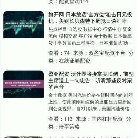
类：
配资查询114
旗开网 日本放话“全方位”狙击日元投
机，美财长贝森特下周抵日谈汇率
热点栏目 自选股 数据中心 行情中心 资金
流向 模拟交易 客户端 金十数据 日本最高
货币事务官员三村淳称，日本准备从“所有
角度”遏制日元投机，正以紧迫态度监控
查看：
74
来源：
双盈宝配资平台
分
市....
类：
在线证券配资
盈亚配资 沃什即将接掌美联储，前副
主席送上一句忠告：听听那些反对票
的声音
金十数据 美国汽油价格在短时间内的剧烈
上涨，使此前刚刚缓解的通胀压力重新回
到公众视野。自2月以来，美国汽油价格已
从每加仑不足3美元攀升至超过4.50美元，
查看：
113
来源：
国内杠杆配资
分
柴油价....
类：
倍享策略